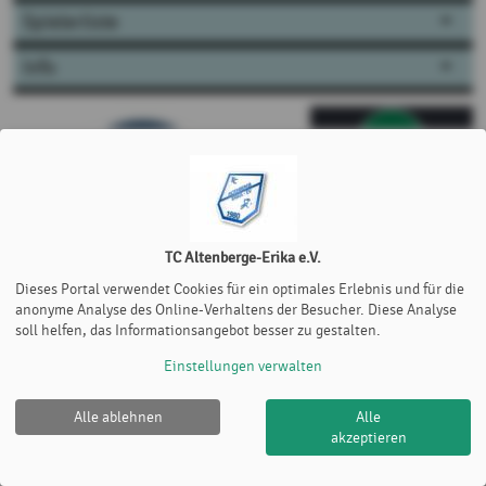
Spielerliste
Info
TC Altenberge-Erika e.V.
Dieses Portal verwendet Cookies für ein optimales Erlebnis und für die
anonyme Analyse des Online-Verhaltens der Besucher. Diese Analyse
soll helfen, das Informationsangebot besser zu gestalten.
Einstellungen verwalten
Alle ablehnen
Alle
akzeptieren
TC Altenberge-Erika e.V. |
Impressum
|
Cookie Policy
© 2012-2026
eTennis