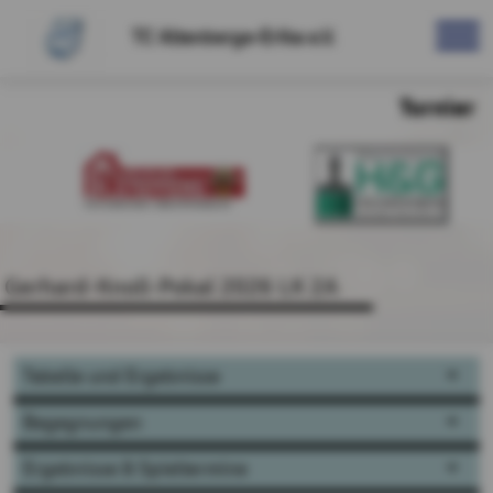
TC Altenberge-Erika e.V.
Turnier
Gerhard-Knoll-Pokal 2026 LK 2A
Tabelle und Ergebnisse
Begegnungen
Ergebnisse & Spieltermine