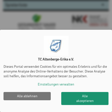
Spielerliste
TC Altenberge-Erika e.V.
Dieses Portal verwendet Cookies für ein optimales Erlebnis und für die
anonyme Analyse des Online-Verhaltens der Besucher. Diese Analyse
soll helfen, das Informationsangebot besser zu gestalten.
Einstellungen verwalten
Alle ablehnen
Alle
akzeptieren
TC Altenberge-Erika e.V. |
Impressum
|
Cookie Policy
© 2012-2026
eTennis