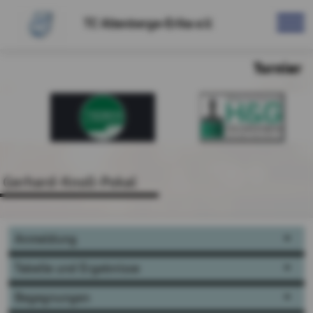
TC Altenberge-Erika e.V.
Turnier
Gerhard-Knoll-Pokal
Anmeldung
Tabelle und Ergebnisse
Begegnungen